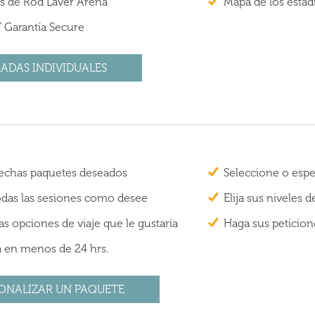
es de Rod Laver Arena
Mapa de los estadi
Garantía Secure
ADAS INDIVIDUALES
 fechas paquetes deseados
Seleccione o espe
todas las sesiones como desee
Elija sus niveles 
s opciones de viaje que le gustaría
Haga sus peticion
a en menos de 24 hrs.
ONALIZAR UN PAQUETE