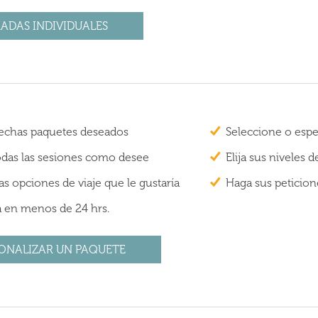
ADAS INDIVIDUALES
 fechas paquetes deseados
Seleccione o espe
todas las sesiones como desee
Elija sus niveles 
s opciones de viaje que le gustaría
Haga sus peticion
a en menos de 24 hrs.
ONALIZAR UN PAQUETE