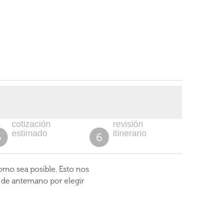
cotización
revisión
estimado
itinerario
5
6
omo sea posible. Esto nos
s de antemano por elegir