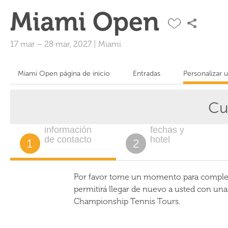
Miami Open
17 mar
–
28 mar, 2027
|
Miami
Miami Open página de inicio
Entradas
Personalizar 
Cu
información
fechas y
de contacto
hotel
1
2
Por favor tome un momento para completa
permitirá llegar de nuevo a usted con un
Championship Tennis Tours.