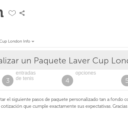
n
 Cup London Info
alizar un Paquete
Laver Cup Lo
entradas
opciones
de tenis
3
4
r el siguiente pasos de paquete personalizado tan a fondo c
a cotización que cumple exactamente sus expectativas. Gracia