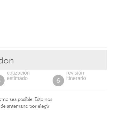
ndon
cotización
revisión
estimado
itinerario
5
6
omo sea posible. Esto nos
s de antemano por elegir